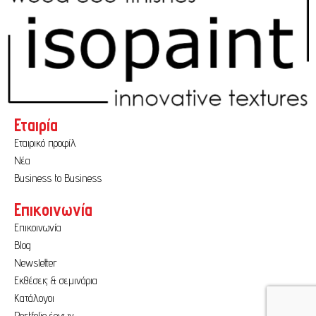
Θερμοπρόσοψη
(1)
Κόλλα
(3)
Ξυλόστοκος
(3)
Πατητή Μαρμαροκονία
(2)
Σοβάς
(1)
Φινίρισμα
(1)
Εταιρία
Εταιρικό προφίλ
Νέα
Business to Business
Επικοινωνία
Επικοινωνία
Blog
Newsletter
Εκθέσεις & σεμινάρια
Κατάλογοι
Portfolio έργων