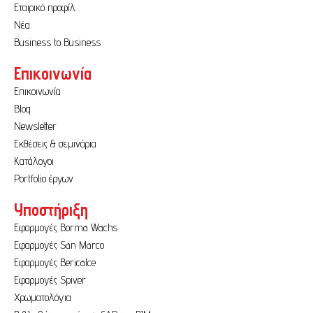
Εταιρικό προφίλ
Παρασιτοκτόνο
(2)
Νέα
Σκληρυντικό
(1)
Σπρέι
(1)
Business to Business
Υβριδικό
(1)
Επικοινωνία
Υπόστρωμα
(2)
Χρωματίζεται
(6)
Επικοινωνία
Blog
Newsletter
Εκθέσεις & σεμινάρια
Κατάλογοι
Portfolio έργων
Υποστήριξη
Εφαρμογές Borma Wachs
Εφαρμογές San Marco
Εφαρμογές Bericalce
Εφαρμογές Spiver
Χρωματολόγια