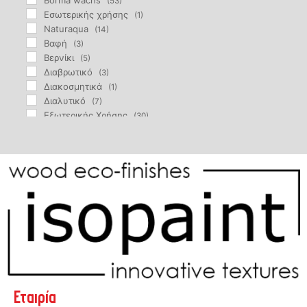
Borma wachs
(53)
Eσωτερικής χρήσης
(1)
Naturaqua
(14)
Βαφή
(3)
Βερνίκι
(5)
Διαβρωτικό
(3)
Διακοσμητικά
(1)
Διαλυτικό
(7)
Εξωτερικής Χρήσης
(30)
Επιβραδυντικό
(1)
Επιδιόρθωση
(12)
Εσωτερικής Χρήσης
(5)
Θιξοτροπικό
(4)
Καθαριστικό
(4)
Κερί
(2)
Κεριού
(2)
Λάδι
(10)
Μαρκαδόρος
(1)
Μείγμα λαδιών
(1)
Μονωτικό
(4)
Μυκητοκτόνο
(2)
Εταιρία
Ξυλόστοκος
(6)