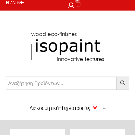
0
BRANDS
Διακοσμητικά-Τεχνοτροπίες
···
Χρώμα Κιμωλίας
Μόνωση-Δόμηση-
Κατασκευή
Είδη Επιχρύσωσης –
Αγιογραφίας