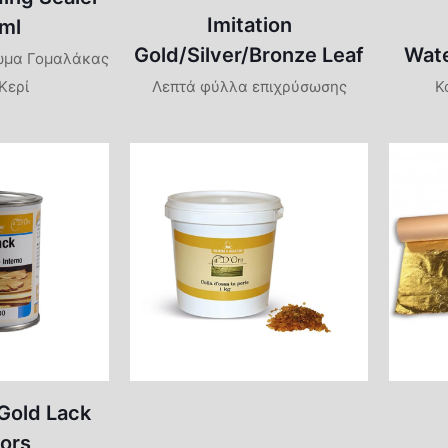
Αστάρια
Ακρυλικά-Σιλ
Imitation
ml
Βερνικοχρώμα
no
Gold/Silver/Bronze Leaf
Wate
Αστάρια
ωμα Γομαλάκας
Υποστρώματα
Κερί
Λεπτά φύλλα επιχρύσωσης
Κ
ino
Βερνικοχρώμα
o
Υποστρώματα 
Θερμοκρασίας
Gold Lack
iors