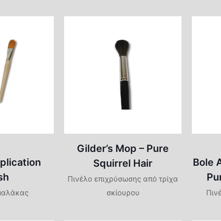
Gilder’s Mop – Pure
plication
Bole 
Squirrel Hair
sh
Pu
Πινέλο επιχρύσωσης από τρίχα
μαλάκας
σκίουρου
Πιν