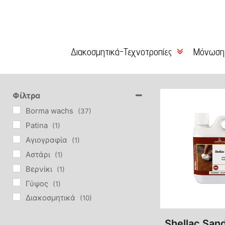
Διακοσμητικά-Τεχνοτροπίες
Μόνωση
Χρώμα Κιμωλίας
Κόλλες 
Είδη Επιχρύσωσης –
Σοβάδες
Φίλτρα
Αγιογραφίας
Borma wachs
(37)
Επιχρίσ
Patina
(1)
Βερνίκια-Κεριά-Πατίνες
Αγιογραφία
(1)
Χρώματα
Αστάρι
(1)
Τεχνοτροπίες DIY
Βερνίκι
(1)
Πατητές Τσιμεντοκονίες
Γύψος
(1)
Διακοσμητικά
(10)
Φυσικές Βαφές-Limewash
Εξωτερικής Χρήσης
(5)
Shellac San