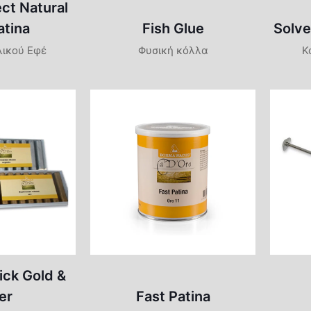
ect Natural
atina
Fish Glue
Solve
λικού Εφέ
Φυσική κόλλα
Κ
ick Gold &
er
Fast Patina