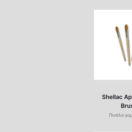
Shellac Ap
Bru
Πινέλο γο