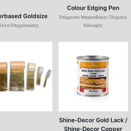
ικονούχα
Διάφορα
Συντηρητικά-
Έγχρωμα Υποστρώματα
Colour Edging Pen
(Λάκες)
Διαλυτικά
τα &
Μυκητοκτόνα
Έγχρωμα Τελειώματα
(Σουρφασέρ)
rbased Goldsize
Επίχρυσοι Μαρκαδόροι Πλήρους
 Νερού
(Λάκες)
όλλα Επιχρύσωσης
Κάλυψης
Υποστρώματα
Έγχρωμα Τελειώματα
τα &
(Λάκες)
Τελειώματα-Λάκες
Διαλύτου
Shine-Decor Gold Lack /
Shine-Decor Copper