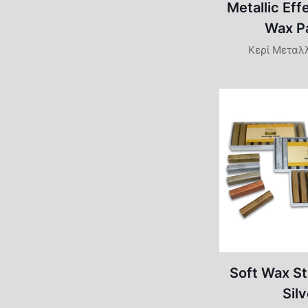
Metallic Eff
Wax P
Κερί Μεταλ
Soft Wax St
Silv