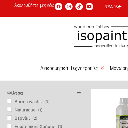
Ακολουθήστε μας εδώ:
BRANDS
Διακοσμητικά-Τεχνοτροπίες
Μόνωση
Χρώμα Κιμωλίας
Κόλλες 
Είδη Επιχρύσωσης –
Σοβάδες
Φίλτρα
Αγιογραφίας
Borma wachs
(3)
Επιχρίσ
Naturaqua
(1)
Βερνίκια-Κεριά-Πατίνες
Βερνίκι
(2)
Χρώματα
Εσωτερικής Χρήσης
(1)