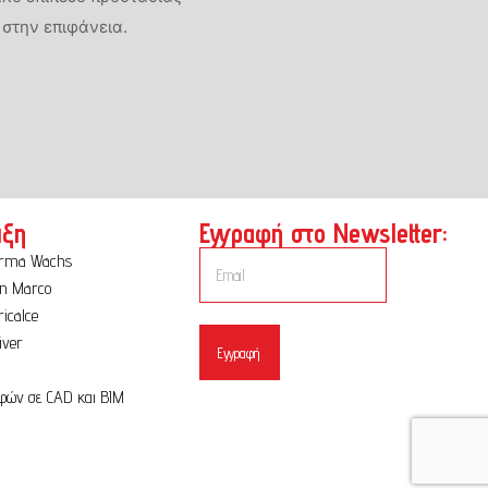
στην επιφάνεια.
ιξη
Εγγραφή στο Newsletter:
orma Wachs
n Marco
icalce
iver
Εγγραφή
α
υφών σε CAD και BIM