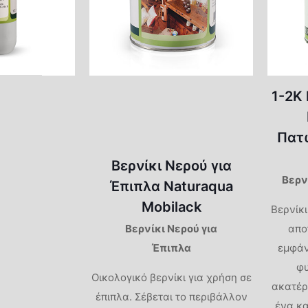
Σοβάδες Υδρυάλου
Στόκοι
Εσωτερικών Χώρων
Διαλυτικά
Πλαστικά
Αστάρια
Χρώματα
Εξωτερικών Χώρων
Αναλώσιμα Εργαλεία
Αντιμουχλικά
Ακρυλικά
Βερνικοχρώματα για
Επαγγελματικά Βερνίκια Νερού
Ξύλο και Μέταλλο
1-2K 
Αστάρια
Ακρυλικά-Σιλ
Βερνικοχρώμα
no
Αστάρια
Πατω
Υποστρώματα
ino
Βερνίκι Νερού για
Βερνικοχρώμα
Βερν
Έπιπλα Naturaqua
o
Υποστρώματα 
Mobilack
Βερνίκι
Βερνίκι Νερού για
απο
Θερμοκρασίας
Έπιπλα
εμφάν
φυ
Οικολογικό βερνίκι για χρήση σε
ακατέρ
έπιπλα. Σέβεται το περιβάλλον
ένα κ