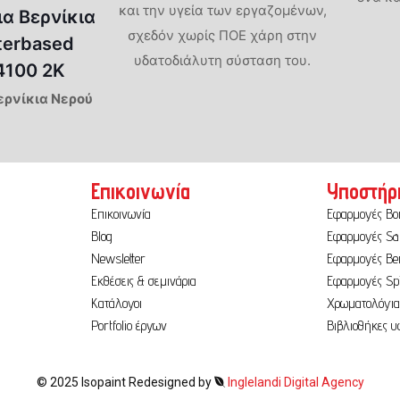
και την υγεία των εργαζομένων,
ια Βερνίκια
σχεδόν χωρίς ΠΟΕ χάρη στην
terbased
υδατοδιάλυτη σύσταση του.
 4100 2K
ερνίκια Νερού
Επικοινωνία
Υποστήρ
Επικοινωνία
Εφαρμογές B
Blog
Εφαρμογές Sa
Newsletter
Εφαρμογές Ber
Εκθέσεις & σεμινάρια
Εφαρμογές Sp
Κατάλογοι
Χρωματολόγι
Portfolio έργων
Βιβλιοθήκες 
© 2025 Isopaint Redesigned by
Inglelandi Digital Agency