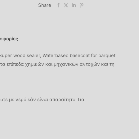
Share
οφορίες
Super wood sealer, Waterbased basecoat for parquet
ει τα επίπεδα χημικών και μηχανικών αντοχών και τη
στε με νερό εάν είναι απαραίτητο. Για
Μ/Δ