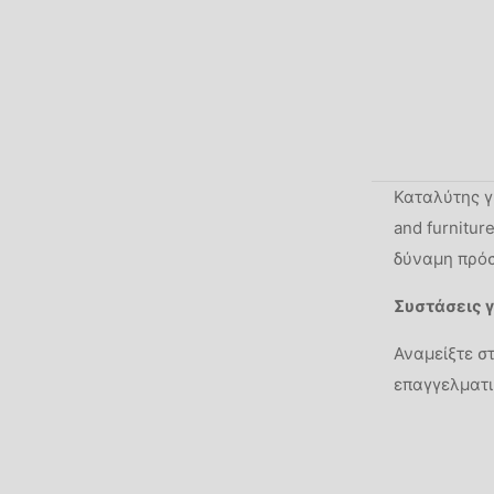
Καταλύτης γι
and furnitur
δύναμη πρό
Συστάσεις γ
Αναμείξτε στ
επαγγελματι