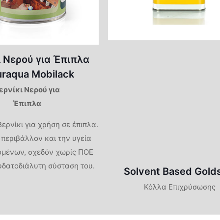
ι Νερού για Έπιπλα
uraqua Mobilack
ερνίκι Νερού για
Έπιπλα
ερνίκι για χρήση σε έπιπλα.
 περιβάλλον και την υγεία
ομένων, σχεδόν χωρίς ΠΟΕ
υδατοδιάλυτη σύσταση του.
Solvent Based Gold
Κόλλα Επιχρύσωσης