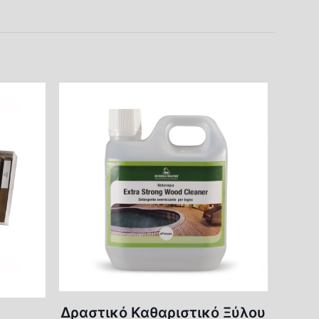
100ml
,
250ml
,
500ml
,
2,5lt
Δραστικό Καθαριστικό Ξύλου