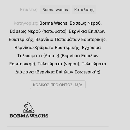
Τελειώματα-Λάκες
 Διαλύτου
Ετικέτες:
Borma wachs
Καταλύτης
Κατηγορίες:
Borma Wachs
,
Βάσεως Νερού
,
Βάσεως Νερού (πατωματα)
,
Βερνίκια Επίπλων
Εσωτερικής
,
Βερνίκια Πατωμάτων Εσωτερικής
,
Βερνίκια-Χρώματα Εσωτερικής
,
Έγχρωμα
Τελειώματα (Λάκες) (Βερνίκια Επίπλων
Εσωτερικής)
,
Τελειώματα (νερου)
,
Τελειώματα
Διάφανα (Βερνίκια Επίπλων Εσωτερικής)
ΚΩΔΙΚΌΣ ΠΡΟΪΌΝΤΟΣ:
Μ/Δ