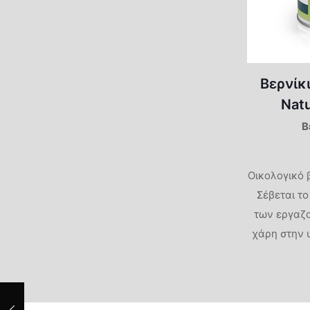
Βερνίκ
Nat
Β
Οικολογικό β
Σέβεται το
των εργαζ
χάρη στην 