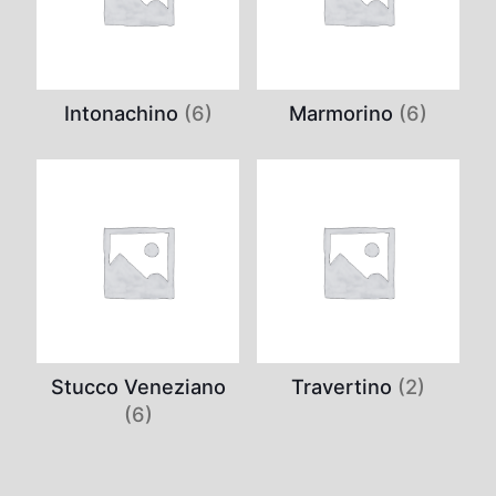
Intonachino
(6)
Marmorino
(6)
Stucco Veneziano
Travertino
(2)
(6)