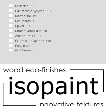
Bericalce
(10)
Eσωτερικής χρήσης
(16)
Marmorino
(2)
San Marco
(8)
Spiver
(2)
Stucco Veneziano
(1)
Διακοσμητικά
(11)
Εξωτερικής Χρήσης
(10)
Επίχρισμα
(3)
Εφέ Πέτρας
(1)
Μαρμαροκονία
(1)
Πατητή Μαρμαροκονία
(5)
Φινίρισμα
(7)
Φυσικό Επίχρισμα
(2)