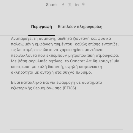
Share
Περιγραφή
Επιπλέον πληροφορίες
Αναπαράγει τη συμπαγή, αισθητά ζωντανή και φυσικά
παλαιωμένη εμφάνιση τσιμέντου, καθώς επίσης εντοπίζει
τις λεπτομέρειες ώστε να χαρακτηρίσει μοντέρνα
περιβάλλοντα που εκπέμπουν μητροπολιτική ατμόσφαιρα.
Με βάση ακρυλικές ρητίνες, το Concret Art δημιουργεί μία
επίστρωση με καλή διαπνοή, υψηλή επιφανειακή
σκληρότητα με αντοχή στα συχνό πλύσιμο.
Είναι κατάλληλο και για εφαρμογή σε συστήματα
εξωτερικής θερμομόνωσης (ETICS).
Βάρος
Μ/Δ
Συσκευασία
1kg
,
25kg
Ανοξείδωτη σπάτουλα,
Εφαρμογή
Πλαστική σπάτουλα,