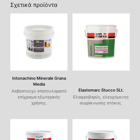
Σφουγγάρι σπάτουλα
Σχετικά προϊόντα
Ενδεικτική
0,8-1,3kg/m²
Κατανάλωση
Εφαρμογή
1-2
Στρώσεων
Αραίωση
Έτοιμο προς χρήση
Intonachino Minerale Grana
Media
Elastomarc Stucco 5Lt.
Aσβεστούχο σπατουλαριστό
επίχρισμα εξωτερικής
Ελαφροβαρύς, ελεγχόμενης
χρήσης.
συρρίκνωσης στόκος.