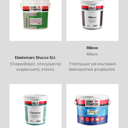
Ενδεικτική Κατανάλωση
2,5-3kg/m² για 2 στρώσεις
Εφαρμογή Στρώσεων
2 τουλάχιστον για την βάση
Αραίωση
Έτοιμο προς χρήση
Rilievo
Rilievo
Elastomarc Stucco 5Lt.
Ελαφροβαρύς, ελεγχόμενης
Υπόστρωμα για εσωτερικά
συρρίκνωσης στόκος.
διακοσμητικά φινιρίσματα.