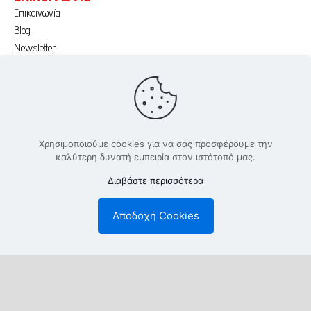
Επικοινωνία
Blog
Newsletter
Εκθέσεις & σεμινάρια
Κατάλογοι
Portfolio έργων
Υποστήριξη
Χρησιμοποιούμε cookies για να σας προσφέρουμε την
Εφαρμογές Borma Wachs
καλύτερη δυνατή εμπειρία στον ιστότοπό μας.
Εφαρμογές San Marco
Διαβάστε περισσότερα
Εφαρμογές Bericalce
Εφαρμογές Spiver
Αποδοχή Cookies
Χρωματολόγια
Βιβλιοθήκες υφών σε CAD και BIM
Εγγραφή στο Newsletter: