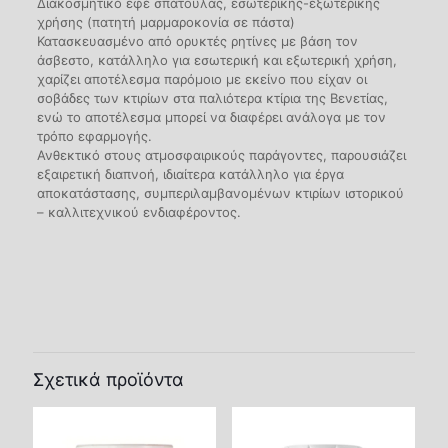
Διακοσμητικό εφέ σπάτουλας, εσωτερικής-εξωτερικής
χρήσης (πατητή μαρμαροκονία σε πάστα)
Κατασκευασμένο από ορυκτές ρητίνες με βάση τον
άσβεστο, κατάλληλο για εσωτερική και εξωτερική χρήση,
χαρίζει αποτέλεσμα παρόμοιο με εκείνο που είχαν οι
σοβάδες των κτιρίων στα παλιότερα κτίρια της Βενετίας,
ενώ το αποτέλεσμα μπορεί να διαφέρει ανάλογα με τον
τρόπο εφαρμογής.
Ανθεκτικό στους ατμοσφαιρικούς παράγοντες, παρουσιάζει
εξαιρετική διαπνοή, ιδιαίτερα κατάλληλο για έργα
αποκατάστασης, συμπεριλαμβανομένων κτιρίων ιστορικού
– καλλιτεχνικού ενδιαφέροντος.
Βάρος
Μ/Δ
Συσκευασία
1kg
,
5kg
,
25kg
Σχετικά προϊόντα
Εφαρμογή
Ανοξείδωτη σπάτουλα, Πλαστική σπάτουλα, Σφουγγάρι
σπάτουλα