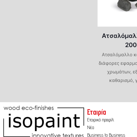
Πατητές Τσιμεντοκονίες
Φυσικές Βαφές-Limewash
Ατσαλόμαλ
Φυσικά Επιχρίσματα
200
Marmori
Ατσαλόμαλλο κ
διάφορες εφαρμο
Intonach
χρωμάτων, ε
Travertin
καθαρισμό, 
Εταιρία
Εταιρικό προφίλ
Νέα
Business to Business