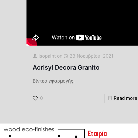
Πατητές Τσιμεντοκονίες
Φυσικές Βαφές-Limewash
Φυσικά Επιχρίσματα
Marmori
Isopaint
on
23 Νοεμβρίου, 2021
Intonach
Acrisyl Decora Granito
Βίντεο εφαρμογής.
Travertin
0
Read more
Εταιρία