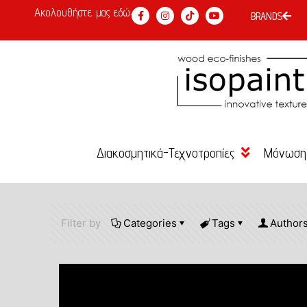
Ακολουθήστε μας εδώ:
BRANDS
Διακοσμητικά-Τεχνοτροπίες
Μόνωση
Χρώμα Κιμωλίας
Κόλλες 
Είδη Επιχρύσωσης –
Σοβάδες
Filter by
Categories
Tags
Author
Αγιογραφίας
Επιχρίσ
Βερνίκια-Κεριά-Πατίνες
Χρώματα
Τεχνοτροπίες DIY