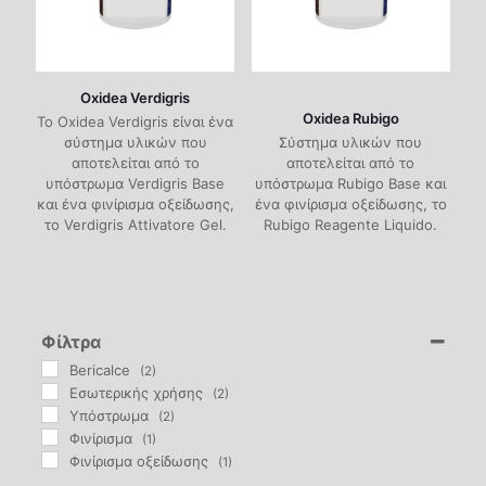
Εσωτερικής
Πατητές Τσιμεντοκονίες
Επιφάνειας
Ξύλου)
Χρώματα
Βάσεως Νε
Φυσικές Βαφές-Limewash
Βερνίκια Πατωμάτων
Λάδια Ξυλ
Εσωτερικής
Oxidea Verdigris
Υβριδικά
Φυσικά Επιχρίσματα
Oxidea Rubigo
Το Oxidea Verdigris είναι ένα
Καθαριστικ
Βάσεως Νε
σύστημα υλικών που
Σύστημα υλικών που
Πολυουρεθα
Εργαλεία Χειρός
αποτελείται από το
αποτελείται από το
Διαλυτικά
υπόστρωμα Verdigris Base
υπόστρωμα Rubigo Base και
Πολυουρεθα
Ακρυλικά (
Μυστριά
και ένα φινίρισμα οξείδωσης,
ένα φινίρισμα οξείδωσης, το
Αναλώσιμα
το Verdigris Attivatore Gel.
Rubigo Reagente Liquido.
Λαδιού
Νίτρου (NC)
Πινέλα
Επαγγελματ
Καθαριστικ
Πυράντοχα
Νερού
Σπάτουλες
Διαλυτικά
Καθαριστικ
Ρολά Τεχνο
Φίλτρα
Διαλυτικά
Διάφορα
Bericalce
(2)
Eσωτερικής χρήσης
(2)
Υπόστρωμα
(2)
Φινίρισμα
(1)
Φινίρισμα οξείδωσης
(1)