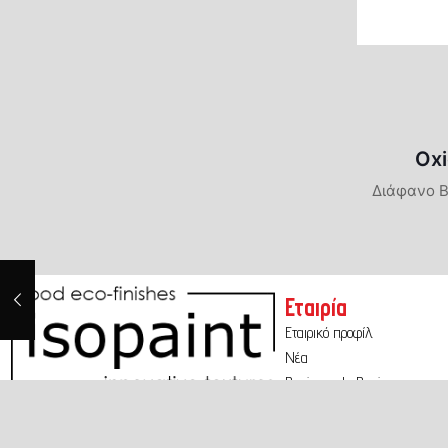
Oxi
Διάφανο Β
Εταιρία
Εταιρικό προφίλ
Νέα
Business to Business