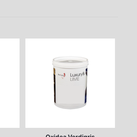
κό γάντι, Πινέλο, Σφουγγάρι
5-7m²/kg/στρώση
1-2
15% – 25% Με νερό