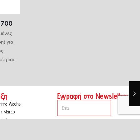
 700
μένες
n) για
υς
μέτριου
ιξη
Εγγραφή στο Newsletter:
orma Wachs
n Marco
icalce
iver
Εγγραφή
α