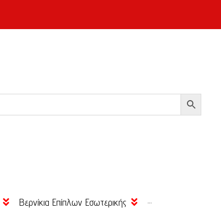
Βερνίκια Επίπλων Εσωτερικής
···
Βάσεως Νερού
Βερνίκια Πατωμάτων