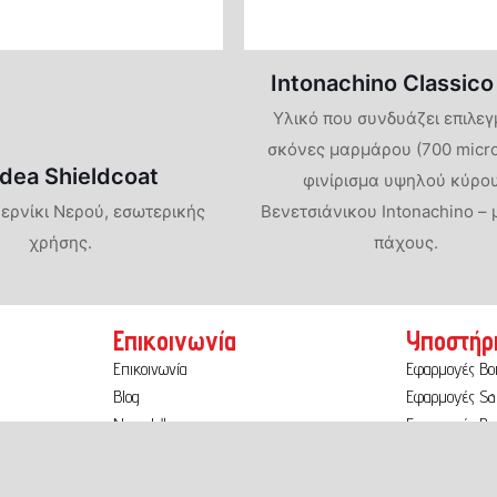
Intonachino Classico
Υλικό που συνδυάζει επιλεγ
σκόνες μαρμάρου (700 micro
dea Shieldcoat
φινίρισμα υψηλού κύρο
ερνίκι Νερού, εσωτερικής
Βενετσιάνικου Intonachino – 
χρήσης.
πάχους.
Επικοινωνία
Υποστήρ
Επικοινωνία
Εφαρμογές B
Blog
Εφαρμογές Sa
Newsletter
Εφαρμογές Ber
Εκθέσεις & σεμινάρια
Εφαρμογές Sp
Κατάλογοι
Χρωματολόγι