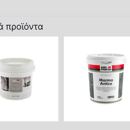
Εφαρμογή
Ειδι
Ενδεικτική
Κατανάλωση
ά προϊόντα
Εφαρμογή
Στρώσεων
Αραίωση