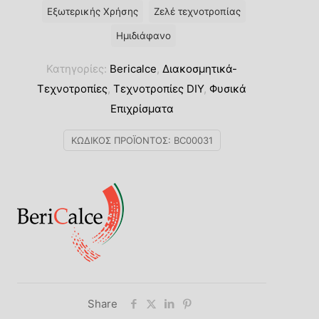
Τελειώματα-Λάκες
 Διαλύτου
Εξωτερικής Χρήσης
Ζελέ τεχνοτροπίας
Ημιδιάφανο
Κατηγορίες:
Bericalce
,
Διακοσμητικά-
Τεχνοτροπίες
,
Τεχνοτροπίες DIY
,
Φυσικά
Επιχρίσματα
ΚΩΔΙΚΌΣ ΠΡΟΪΌΝΤΟΣ:
BC00031
Share