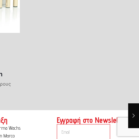
n
ήρους
ιξη
Εγγραφή στο Newsletter:
orma Wachs
n Marco