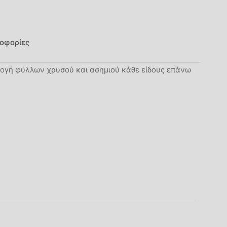
οφορίες
ρμογή φύλλων χρυσού και ασημιού κάθε είδους επάνω
Μ/Δ
250ml
,
500ml