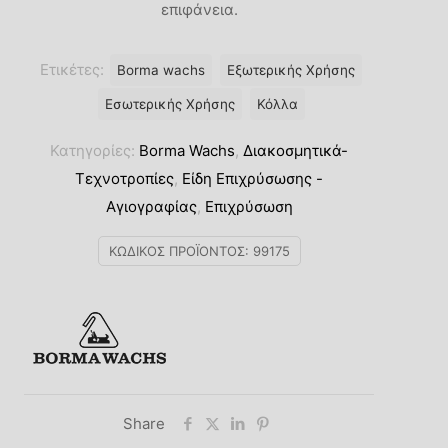
Τελειώματα-Λάκες
επιφάνεια.
 Διαλύτου
Ετικέτες:
Borma wachs
Εξωτερικής Χρήσης
Εσωτερικής Χρήσης
Κόλλα
Κατηγορίες:
Borma Wachs
,
Διακοσμητικά-
Τεχνοτροπίες
,
Είδη Επιχρύσωσης -
Αγιογραφίας
,
Επιχρύσωση
ΚΩΔΙΚΌΣ ΠΡΟΪΌΝΤΟΣ:
99175
Share