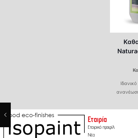
Καθα
Natura
Κ
Ιδανικό
ανανέωση
Εταιρία
Εταιρικό προφίλ
Νέα