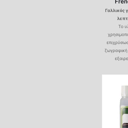
Fren
Γαλλικός 
λεπτ
Το υ
χρησιμοπο
επιχρύσωσ
ζωγραφική 
εξαιρ