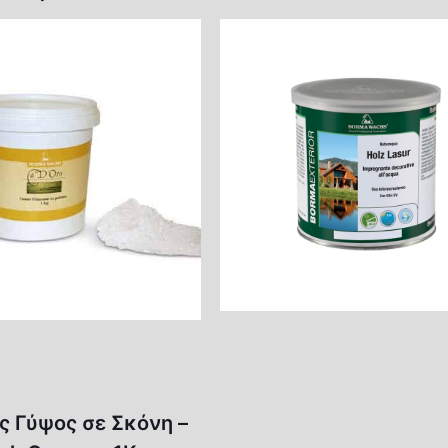
ς Γύψος σε Σκόνη –