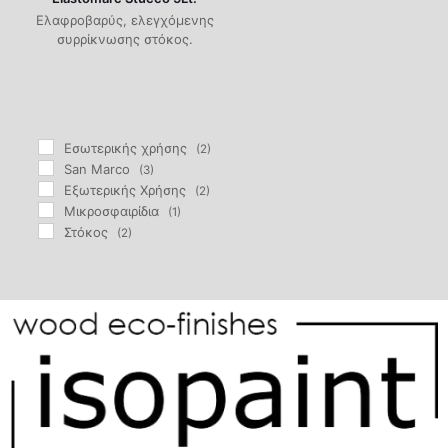
Ελαφροβαρύς, ελεγχόμενης
συρρίκνωσης στόκος.
Eσωτερικής χρήσης
(2)
San Marco
(3)
Εξωτερικής Χρήσης
(2)
Μικροσφαιρίδια
(1)
Στόκος
(2)