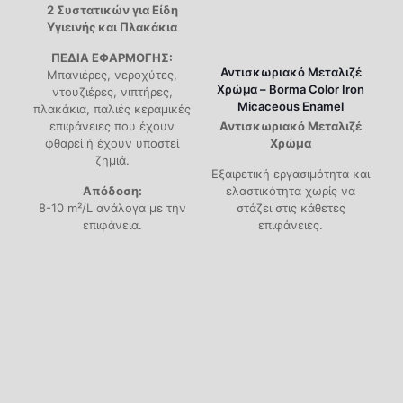
2 Συστατικών για Είδη
Υγιεινής και Πλακάκια
ΠΕΔΙΑ ΕΦΑΡΜΟΓΗΣ:
Αντισκωριακό Μεταλιζέ
Μπανιέρες, νεροχύτες,
Χρώμα – Borma Color Iron
ντουζιέρες, νιπτήρες,
Micaceous Enamel
πλακάκια, παλιές κεραμικές
επιφάνειες που έχουν
Αντισκωριακό Μεταλιζέ
φθαρεί ή έχουν υποστεί
Χρώμα
ζημιά.
Εξαιρετική εργασιμότητα και
Απόδοση:
ελαστικότητα χωρίς να
8-10 m²/L ανάλογα με την
στάζει στις κάθετες
επιφάνεια.
επιφάνειες.