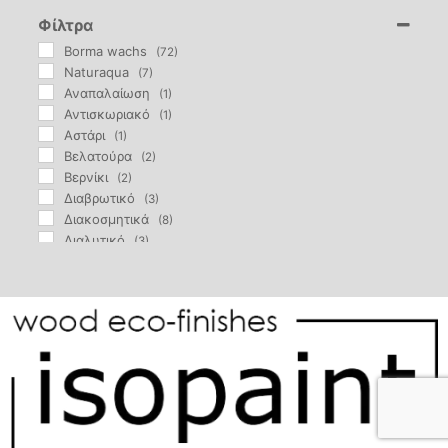
Φίλτρα
Borma wachs
(72)
Naturaqua
(7)
Αναπαλαίωση
(1)
Αντισκωριακό
(1)
Αστάρι
(1)
Βελατούρα
(2)
Βερνίκι
(2)
Διαβρωτικό
(3)
Διακοσμητικά
(8)
Διαλυτικό
(3)
Εξωτερικής Χρήσης
(14)
Επιδιόρθωση
(27)
Εσωτερικής Χρήσης
(17)
Καθαριστικό
(8)
Κερί
(14)
Κόλλα
(1)
Λάδι
(3)
Μαρκαδόρος
(3)
Μυκητοκτόνο
(2)