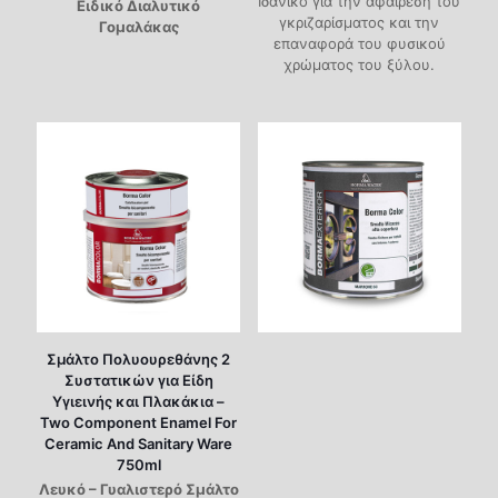
Ιδανικό για την αφαίρεση του
Ειδικό Διαλυτικό
γκριζαρίσματος και την
Γομαλάκας
επαναφορά του φυσικού
χρώματος του ξύλου.
Σμάλτο Πολυουρεθάνης 2
Συστατικών για Είδη
Υγιεινής και Πλακάκια –
Two Component Enamel For
Ceramic And Sanitary Ware
750ml
Λευκό – Γυαλιστερό Σμάλτο