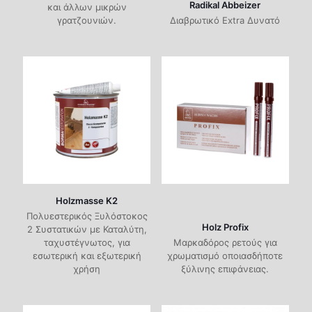
Εργαλεία Χειρός
Radikal Abbeizer
και άλλων μικρών
Διαλυτικά
γρατζουνιών.
Διαβρωτικό Extra Δυνατό
Πολυουρεθα
Ακρυλικά (
Μυστριά
Αναλώσιμα
Λαδιού
Νίτρου (NC)
Πινέλα
Επαγγελματ
Καθαριστικ
Πυράντοχα
Νερού
Σπάτουλες
Διαλυτικά
Καθαριστικ
Ρολά Τεχνο
Διαλυτικά
Διάφορα
Holzmasse K2
Πολυεστερικός Ξυλόστοκος
Holz Profix
2 Συστατικών με Καταλύτη,
ταχυστέγνωτος, για
Μαρκαδόρος ρετούς για
εσωτερική και εξωτερική
χρωματισμό οποιασδήποτε
χρήση
ξύλινης επιφάνειας.