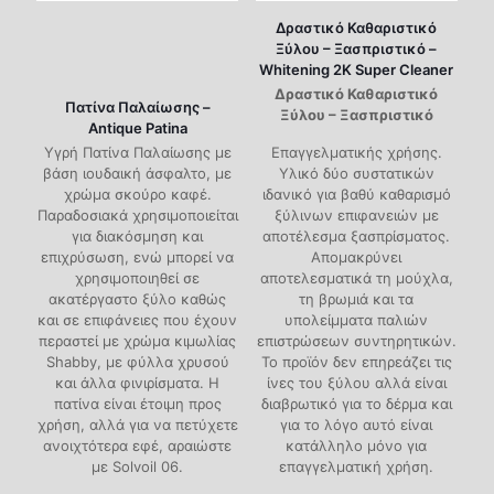
Δραστικό Καθαριστικό
Ξύλου – Ξασπριστικό –
Whitening 2K Super Cleaner
Δραστικό Καθαριστικό
Πατίνα Παλαίωσης –
Ξύλου – Ξασπριστικό
Antique Patina
Υγρή Πατίνα Παλαίωσης με
Επαγγελματικής χρήσης.
βάση ιουδαική άσφαλτο, με
Υλικό δύο συστατικών
χρώμα σκούρο καφέ.
ιδανικό για βαθύ καθαρισμό
Παραδοσιακά χρησιμοποιείται
ξύλινων επιφανειών με
για διακόσμηση και
αποτέλεσμα ξασπρίσματος.
επιχρύσωση, ενώ μπορεί να
Απομακρύνει
χρησιμοποιηθεί σε
αποτελεσματικά τη μούχλα,
ακατέργαστο ξύλο καθώς
τη βρωμιά και τα
και σε επιφάνειες που έχουν
υπολείμματα παλιών
περαστεί με χρώμα κιμωλίας
επιστρώσεων συντηρητικών.
Shabby, με φύλλα χρυσού
Το προϊόν δεν επηρεάζει τις
και άλλα φινιρίσματα. Η
ίνες του ξύλου αλλά είναι
πατίνα είναι έτοιμη προς
διαβρωτικό για το δέρμα και
χρήση, αλλά για να πετύχετε
για το λόγο αυτό είναι
ανοιχτότερα εφέ, αραιώστε
κατάλληλο μόνο για
με Solvoil 06.
επαγγελματική χρήση.