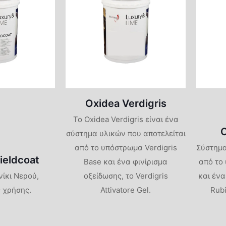
Oxidea Verdigris
Το Oxidea Verdigris είναι ένα
σύστημα υλικών που αποτελείται
από το υπόστρωμα Verdigris
Σύστημα
ieldcoat
Base και ένα φινίρισμα
από το
ίκι Νερού,
οξείδωσης, το Verdigris
και ένα
 χρήσης.
Attivatore Gel.
Rubi