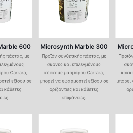
Σοβάδες Υδρυάλου
Στόκοι
Εσωτερικών Χώρων
Διαλυτικά
Πλαστικά
Αστάρια
Χρώματα
Εξωτερικών Χώρων
Αναλώσιμα Εργαλεία
Αντιμουχλικά
Ακρυλικά
Βερνικοχρώματα για
Επαγγελματικά Βερνίκια Νερού
Marble 600
Microsynth Marble 300
Micr
Ξύλο και Μέταλλο
Αστάρια
Ακρυλικά-Σιλ
ής πάστας, με
Προϊόν συνθετικής πάστας, με
Προϊόν
Βερνικοχρώμα
no
πιλεγμένους
σκόνες και επιλεγμένους
σκό
Αστάρια
Υποστρώματα
ρου Carrara,
κόκκους μαρμάρου Carrara,
κόκκο
ino
στεί εξίσου σε
μπορεί να εφαρμοστεί εξίσου σε
μπορεί 
Βερνικοχρώμα
αι κάθετες
οριζόντιες και κάθετες
ορ
o
Υποστρώματα 
ειες.
επιφάνειες.
Θερμοκρασίας