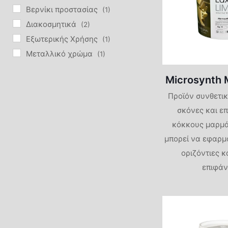
Βερνίκι προστασίας
(1)
Τεχνοτροπίες DIY
Διακοσμητικά
(2)
Πατητές Τσιμεντοκονίες
Εξωτερικής Χρήσης
(1)
Μεταλλικό χρώμα
(1)
Φυσικές Βαφές-Limewash
Υπόστρωμα
(2)
Microsynth 
Φινίρισμα
(1)
Φυσικά Επιχρίσματα
Προϊόν συνθετικ
Φινίρισμα οξείδωσης
(1)
Marmori
σκόνες και ε
κόκκους μαρμά
Intonach
μπορεί να εφαρμο
οριζόντιες κ
Travertin
επιφάν