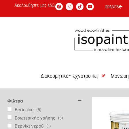
Ακολουθήστε μας εδώ:
BRANDS
Διακοσμητικά-Τεχνοτροπίες
Μόνωση
Χρώμα Κιμωλίας
Κόλλες 
Είδη Επιχρύσωσης –
Σοβάδες
Φίλτρα
Αγιογραφίας
Bericalce
(8)
Επιχρίσ
Eσωτερικής χρήσης
(5)
Βερνίκια-Κεριά-Πατίνες
Βερνίκι νερού
(1)
Χρώματα