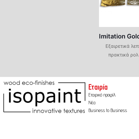
Πατητές Τσιμεντοκονίες
Φυσικές Βαφές-Limewash
Imitation Gold
Φυσικά Επιχρίσματα
Εξαιρετικά λε
Marmori
πρακτικά ρολ
Intonach
Travertin
Εταιρία
Εταιρικό προφίλ
Νέα
Business to Business