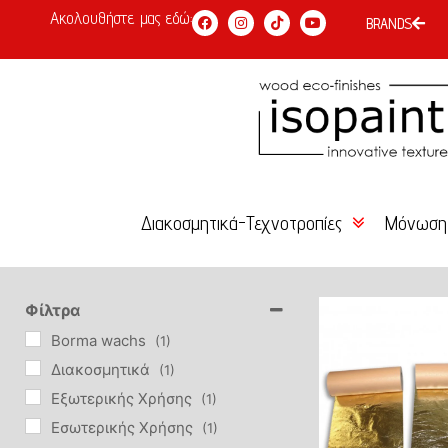
Ακολουθήστε μας εδώ:
BRANDS
Διακοσμητικά-Τεχνοτροπίες
Μόνωση
Χρώμα Κιμωλίας
Κόλλες 
Είδη Επιχρύσωσης –
Σοβάδες
Φίλτρα
Αγιογραφίας
Borma wachs
(1)
Επιχρίσ
Διακοσμητικά
(1)
Βερνίκια-Κεριά-Πατίνες
Εξωτερικής Χρήσης
(1)
Χρώματα
Εσωτερικής Χρήσης
(1)
Τεχνοτροπίες DIY