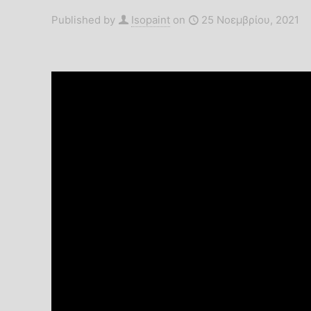
Επιχρίσ
Published by
Isopaint
on
25 Νοεμβρίου, 2021
Βερνίκια-Κεριά-Πατίνες
Χρώματα
Τεχνοτροπίες DIY
Πατητές Τσιμεντοκονίες
Φυσικές Βαφές-Limewash
Φυσικά Επιχρίσματα
Marmori
Intonach
Travertin