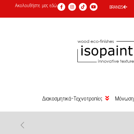
Ακολουθήστε μας εδώ:
BRANDS
Διακοσμητικά-Τεχνοτροπίες
Μόνωση
Χρώμα Κιμωλίας
Κόλλες 
Είδη Επιχρύσωσης –
Σοβάδες
Αγιογραφίας