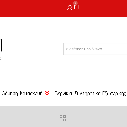
0
-Δόμηση-Κατασκευή
Βερνίκια-Συντηρητικά Εξωτερικής
Θερμοπρόσοψης
Εμποτισμού Ξύλου
Τσιμεντοειδής Κόλλες
Βαφές Χρωματισμού
 Προσόψεων
Επιφάνειας (Κρούστας Ξύλου)