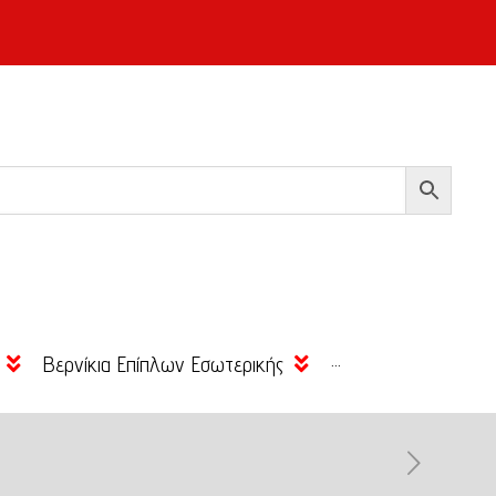
Βερνίκια Επίπλων Εσωτερικής
···
Βάσεως Νερού
Βερνίκια Πατωμάτων
Εσωτερικής
Υβριδικά
Βάσεως Νερού