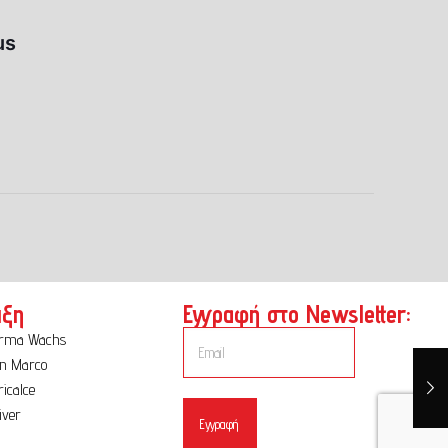
us
ιξη
Εγγραφή στο Newsletter:
orma Wachs
n Marco
icalce
iver
Εγγραφή
α