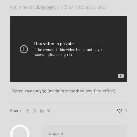
Published by
Isopaint
on
24 Νοεμβρίου, 2021
Βίντεο εφαρμογής (medium smoothed and fine effect)
Share
0
Isopaint