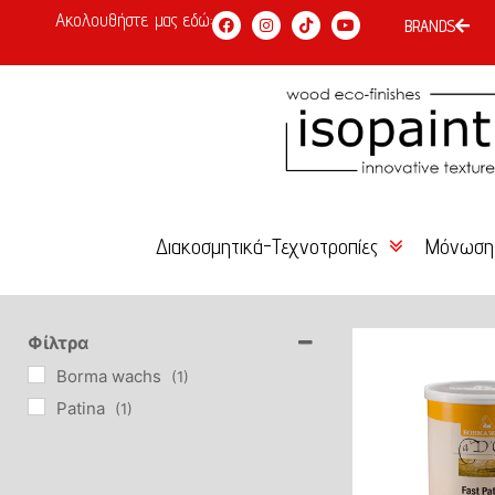
Ακολουθήστε μας εδώ:
BRANDS
Διακοσμητικά-Τεχνοτροπίες
Μόνωση
Χρώμα Κιμωλίας
Κόλλες 
Είδη Επιχρύσωσης –
Σοβάδες
Φίλτρα
Αγιογραφίας
Borma wachs
(1)
Επιχρίσ
Patina
(1)
Βερνίκια-Κεριά-Πατίνες
Χρώματα
Τεχνοτροπίες DIY