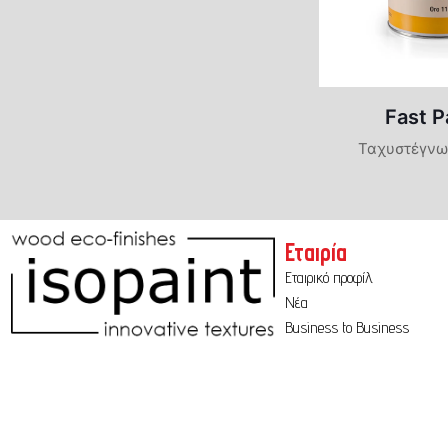
Πατητές Τσιμεντοκονίες
Φυσικές Βαφές-Limewash
Fast P
Φυσικά Επιχρίσματα
Ταχυστέγνω
Marmori
Intonach
Εταιρία
Travertin
Εταιρικό προφίλ
Νέα
Business to Business