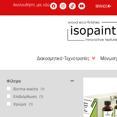
Ακολουθήστε μας εδώ:
BRANDS
Διακοσμητικά-Τεχνοτροπίες
Μόνωση
Χρώμα Κιμωλίας
Κόλλες 
Είδη Επιχρύσωσης –
Σοβάδες
Φίλτρα
Αγιογραφίας
Borma wachs
(1)
Επιχρίσ
Επιδιόρθωση
(1)
Βερνίκια-Κεριά-Πατίνες
Χρώμα
(1)
Χρώματα
Τεχνοτροπίες DIY