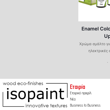
Πατητές Τσιμεντοκονίες
Φυσικές Βαφές-Limewash
Enamel Col
Φυσικά Επιχρίσματα
U
Marmori
Χρώμα σμάλτο γι
ηλεκτρικές 
Intonach
.
Travertin
Εταιρία
Εταιρικό προφίλ
Νέα
Business to Business